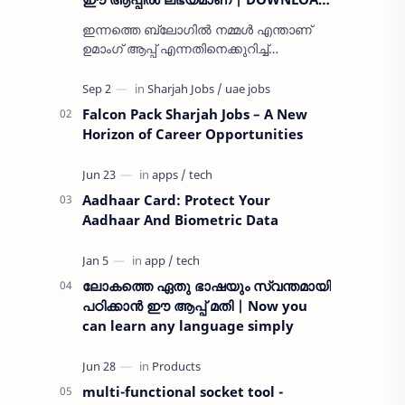
UMANG APP TO AVAIL ALL CENTRAL
ഇന്നത്തെ ബ്ലോഗിൽ നമ്മൾ എന്താണ്
GOVT SERVICES
ഉമാംഗ് ആപ്പ് എന്നതിനെക്കുറിച്ച്
സംസാരിക്കാം? എങ്ങനെ, എന്തുകൊണ്ട്
അത് ഉപയോഗിക്കണം?
നിങ്ങൾക്കെല്ലാവർക്കും
Falcon Pack Sharjah Jobs – A New
അറിയാവുന്നതുപ…
Horizon of Career Opportunities
Aadhaar Card: Protect Your
Aadhaar And Biometric Data
ലോകത്തെ ഏതു ഭാഷയും സ്വന്തമായി
പഠിക്കാൻ ഈ ആപ്പ് മതി | Now you
can learn any language simply
multi-functional socket tool -