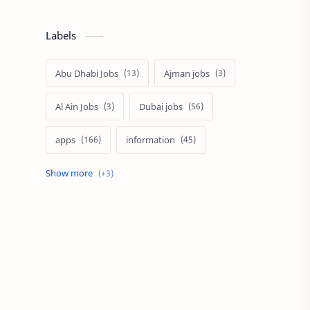
Labels
Abu Dhabi Jobs
Ajman jobs
Al Ain Jobs
Dubai jobs
apps
information
jobs
tech
uae jobs