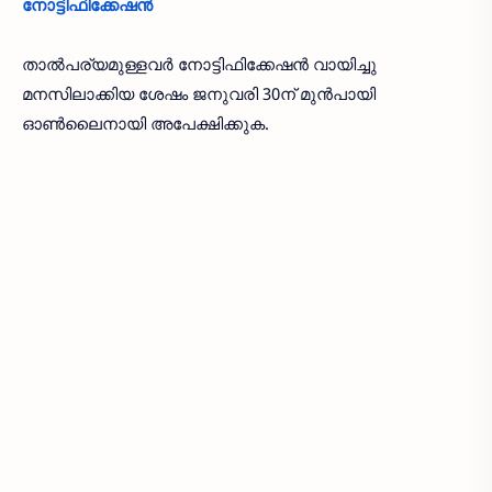
നോട്ടിഫിക്കേഷൻ
താൽപര്യമുള്ളവർ നോട്ടിഫിക്കേഷൻ വായിച്ചു
മനസിലാക്കിയ ശേഷം ജനുവരി 30ന് മുൻപായി
ഓൺലൈനായി അപേക്ഷിക്കുക.