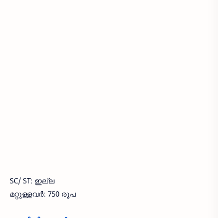
SC/ ST: ഇല്ല
മറ്റുള്ളവർ: 750 രൂപ